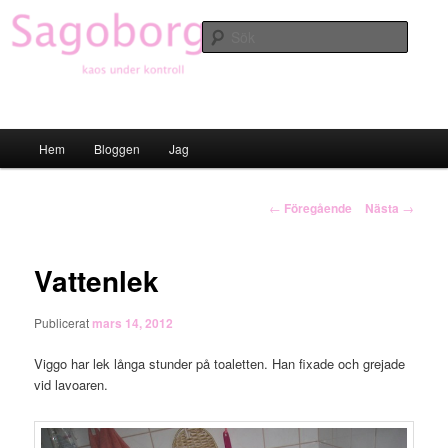
Hoppa
till
Sök
primärt
innehåll
Sagoborgen
Huvudmeny
Hem
Bloggen
Jag
Inläggsnavigering
←
Föregående
Nästa
→
Vattenlek
Publicerat
mars 14, 2012
Viggo har lek långa stunder på toaletten. Han fixade och grejade
vid lavoaren.