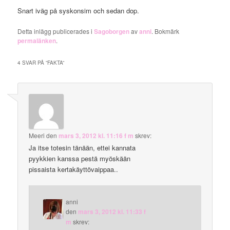
Snart iväg på syskonsim och sedan dop.
Detta inlägg publicerades i
Sagoborgen
av
anni
. Bokmärk
permalänken
.
4 SVAR PÅ ”
FAKTA
”
Meeri
den
mars 3, 2012 kl. 11:16 f m
skrev:
Ja itse totesin tänään, ettei kannata
pyykkien kanssa pestä myöskään
pissaista kertakäyttövaippaa..
anni
den
mars 3, 2012 kl. 11:33 f
m
skrev: