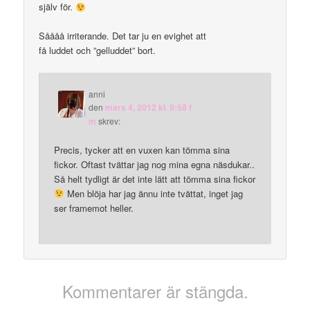
själv för.
Såååå irriterande. Det tar ju en evighet att
få luddet och ”gelluddet” bort.
anni
den
mars 4, 2012 kl. 9:58 f
m
skrev:
Precis, tycker att en vuxen kan tömma sina
fickor. Oftast tvättar jag nog mina egna näsdukar..
Så helt tydligt är det inte lätt att tömma sina fickor
Men blöja har jag ännu inte tvättat, inget jag
ser framemot heller.
Kommentarer är stängda.