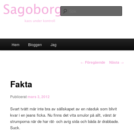
Hoppa
till
Sök
primärt
innehåll
Sagoborgen
Huvudmeny
Hem
Bloggen
Jag
Inläggsnavigering
←
Föregående
Nästa
→
Fakta
Publicerat
mars 3, 2012
Svart tvätt mår inte bra av sällskapet av en näsduk som blivit
kvar i en jeans ficka. Nu finns det vita smulor på allt, värst är
strumporna när de har rät- och avig sida och båda är drabbade.
Suck.