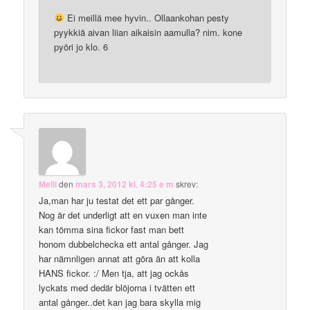
Ei meillä mee hyvin.. Ollaankohan pesty
pyykkiä aivan liian aikaisin aamulla? nim. kone
pyöri jo klo. 6
Melli
den
mars 3, 2012 kl. 4:25 e m
skrev:
Ja,man har ju testat det ett par gånger.
Nog är det underligt att en vuxen man inte
kan tömma sina fickor fast man bett
honom dubbelchecka ett antal gånger. Jag
har nämnligen annat att göra än att kolla
HANS fickor. :/ Men tja, att jag ockås
lyckats med dedär blöjorna i tvätten ett
antal gånger..det kan jag bara skylla mig