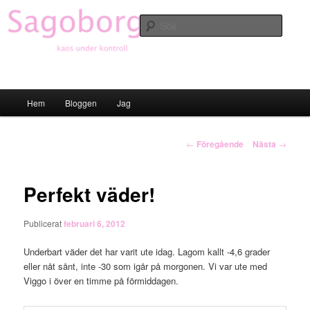
Hoppa
till
Sök
primärt
innehåll
Sagoborgen
Huvudmeny
Hem
Bloggen
Jag
Inläggsnavigering
←
Föregående
Nästa
→
Perfekt väder!
Publicerat
februari 6, 2012
Underbart väder det har varit ute idag. Lagom kallt -4,6 grader
eller nåt sånt, inte -30 som igår på morgonen. Vi var ute med
Viggo i över en timme på förmiddagen.