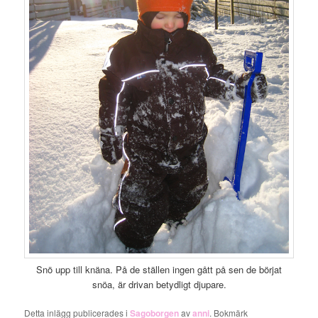
Snö upp till knäna. På de ställen ingen gått på sen de börjat
snöa, är drivan betydligt djupare.
Detta inlägg publicerades i
Sagoborgen
av
anni
. Bokmärk